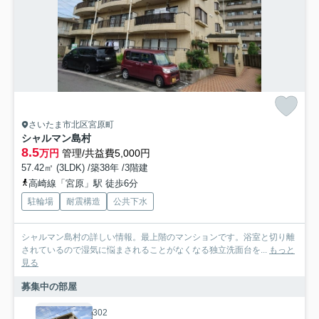
さいたま市北区宮原町
シャルマン島村
8.5
万円
管理/共益費5,000円
57.42㎡ (3LDK) /築38年 /3階建
高崎線「宮原」駅 徒歩6分
駐輪場
耐震構造
公共下水
シャルマン島村の詳しい情報。最上階のマンションです。浴室と切り離
されているので湿気に悩まされることがなくなる独立洗面台を...
もっと
見る
募集中の部屋
302