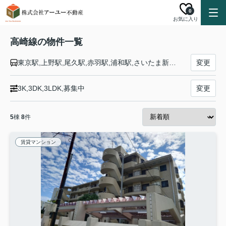
0
お気に入り
高崎線の物件一覧
東京駅,上野駅,尾久駅,赤羽駅,浦和駅,さいたま新都心駅,大宮駅,宮原駅,上尾駅,北上尾駅,桶川駅,北本駅,鴻巣駅,北鴻巣駅,吹上駅,行田駅,熊谷駅,籠原駅,深谷駅,岡部駅,本庄駅,神保原駅,新町駅,倉賀野駅,高崎駅
変更
3K,3DK,3LDK,募集中
変更
5
棟
8
件
賃貸マンション