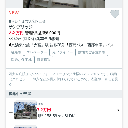
NEW
さいたま市大宮区三橋
サンブリッジ
7.2
万円
管理/共益費8,000円
58.59㎡ (3LDK) /築38年 /5階建
京浜東北線「大宮」駅 徒歩28分
西武バス「西部車庫」バス停下車 徒歩3分
駐輪場
エレベーター
光ファイバー
敷地内ごみ置き場
閑静な住宅地
耐震構造
西大宮病院まで265mです。フローリング仕様のマンションです。収納
はクロゼット・押入などが備え付けられているので、衣類や...
もっと見
る
募集中の部屋
109
7.2万円
1階 / 58.59㎡ / 3LDK