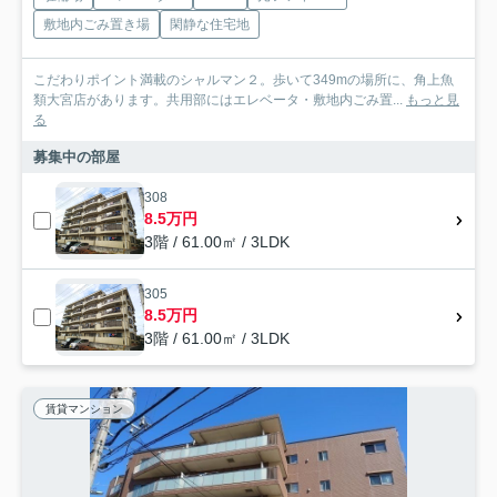
敷地内ごみ置き場
閑静な住宅地
こだわりポイント満載のシャルマン２。歩いて349mの場所に、角上魚
類大宮店があります。共用部にはエレベータ・敷地内ごみ置...
もっと見
る
募集中の部屋
308
8.5万円
3階 / 61.00㎡ / 3LDK
305
8.5万円
3階 / 61.00㎡ / 3LDK
賃貸マンション