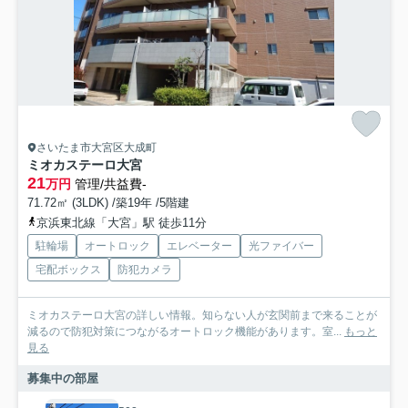
さいたま市大宮区大成町
ミオカステーロ大宮
21
万円
管理/共益費-
71.72㎡ (3LDK) /築19年 /5階建
京浜東北線「大宮」駅 徒歩11分
駐輪場
オートロック
エレベーター
光ファイバー
宅配ボックス
防犯カメラ
ミオカステーロ大宮の詳しい情報。知らない人が玄関前まで来ることが
減るので防犯対策につながるオートロック機能があります。室...
もっと
見る
募集中の部屋