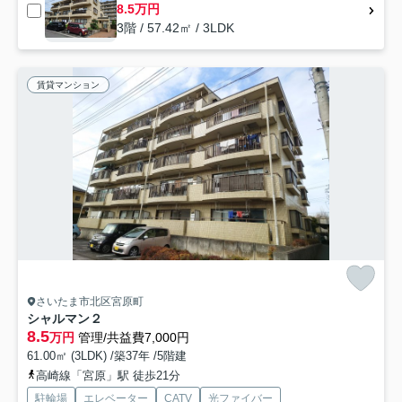
8.5万円
3階 / 57.42㎡ / 3LDK
賃貸マンション
さいたま市北区宮原町
シャルマン２
8.5
万円
管理/共益費7,000円
61.00㎡ (3LDK) /築37年 /5階建
高崎線「宮原」駅 徒歩21分
駐輪場
エレベーター
CATV
光ファイバー