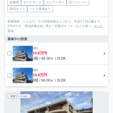
駐輪場
オートロック
エレベーター
光ファイバー
防犯カメラ
バイク置場あり
新着情報：シャルマン５の空室情報ならコチラ。宮原3丁目公園まで
275mです。室内設備は追い焚き・対面式キッチンなどが揃っ...
もっと
見る
募集中の部屋
301
10.6万円
3階 / 66.00㎡ / 3LDK
602
10.8万円
6階 / 66.00㎡ / 3LDK
賃貸マンション