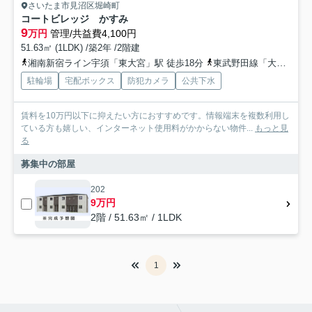
さいたま市見沼区堀崎町
コートビレッジ かすみ
9
万円
管理/共益費4,100円
51.63㎡ (1LDK) /築2年 /2階建
湘南新宿ライン宇須「東大宮」駅 徒歩18分
東武野田線「大和田」駅 徒歩20分
駐輪場
宅配ボックス
防犯カメラ
公共下水
賃料を10万円以下に抑えたい方におすすめです。情報端末を複数利用し
ている方も嬉しい、インターネット使用料がかからない物件...
もっと見
る
募集中の部屋
202
9万円
2階 / 51.63㎡ / 1LDK
1