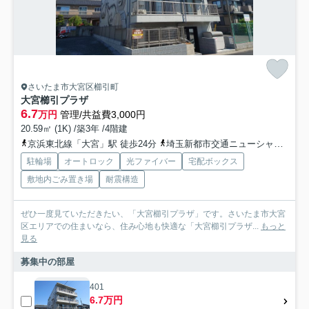
さいたま市大宮区櫛引町
大宮櫛引プラザ
6.7
万円
管理/共益費3,000円
20.59㎡ (1K) /築3年 /4階建
京浜東北線「大宮」駅 徒歩24分
埼玉新都市交通ニューシャトル「鉄道博物館（大成）」駅 徒歩15分
駐輪場
オートロック
光ファイバー
宅配ボックス
敷地内ごみ置き場
耐震構造
ぜひ一度見ていただきたい、「大宮櫛引プラザ」です。さいたま市大宮
区エリアでの住まいなら、住み心地も快適な「大宮櫛引プラザ...
もっと
見る
募集中の部屋
401
6.7万円