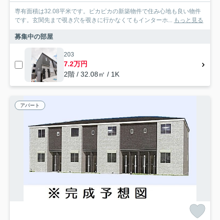
専有面積は32.08平米です。ピカピカの新築物件で住み心地も良い物件
です。玄関先まで覗き穴を覗きに行かなくてもインターホ...
もっと見る
募集中の部屋
203
7.2万円
2階 / 32.08㎡ / 1K
アパート