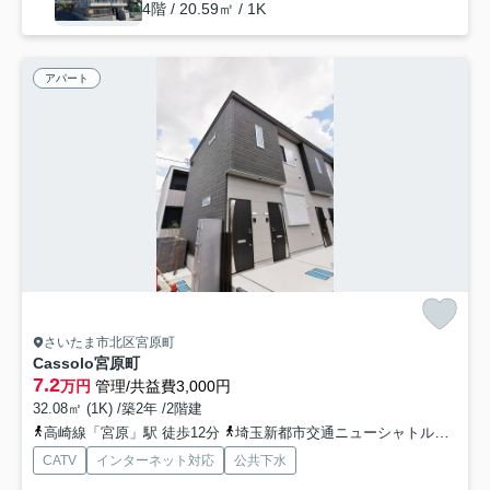
4階 / 20.59㎡ / 1K
アパート
さいたま市北区宮原町
Cassolo宮原町
7.2
万円
管理/共益費3,000円
32.08㎡ (1K) /築2年 /2階建
高崎線「宮原」駅 徒歩12分
埼玉新都市交通ニューシャトル「今羽」駅 徒歩19分
CATV
インターネット対応
公共下水