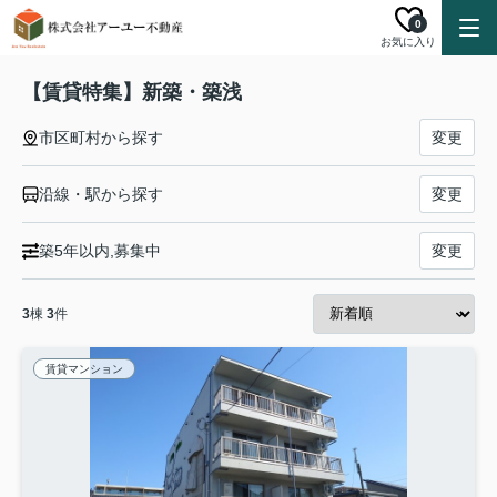
0
お気に入り
【賃貸特集】新築・築浅
市区町村から探す
変更
沿線・駅から探す
変更
築5年以内,募集中
変更
3
棟
3
件
賃貸マンション