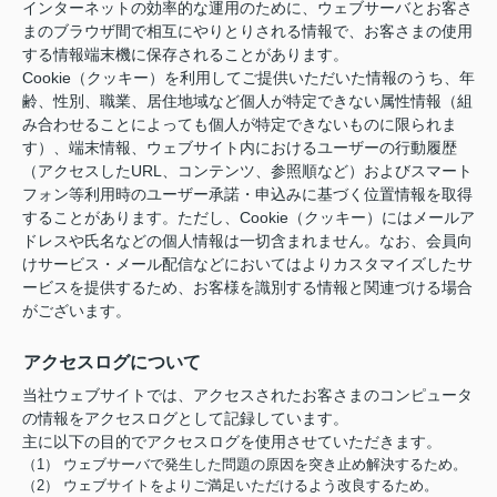
インターネットの効率的な運用のために、ウェブサーバとお客さ
まのブラウザ間で相互にやりとりされる情報で、お客さまの使用
する情報端末機に保存されることがあります。
Cookie（クッキー）を利用してご提供いただいた情報のうち、年
齢、性別、職業、居住地域など個人が特定できない属性情報（組
み合わせることによっても個人が特定できないものに限られま
す）、端末情報、ウェブサイト内におけるユーザーの行動履歴
（アクセスしたURL、コンテンツ、参照順など）およびスマート
フォン等利用時のユーザー承諾・申込みに基づく位置情報を取得
することがあります。ただし、Cookie（クッキー）にはメールア
ドレスや氏名などの個人情報は一切含まれません。なお、会員向
けサービス・メール配信などにおいてはよりカスタマイズしたサ
ービスを提供するため、お客様を識別する情報と関連づける場合
がございます。
アクセスログについて
当社ウェブサイトでは、アクセスされたお客さまのコンピュータ
の情報をアクセスログとして記録しています。
主に以下の目的でアクセスログを使用させていただきます。
（1） ウェブサーバで発生した問題の原因を突き止め解決するため。
（2） ウェブサイトをよりご満足いただけるよう改良するため。