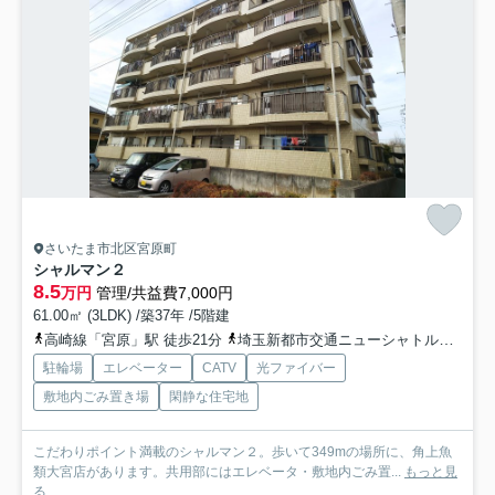
さいたま市北区宮原町
シャルマン２
8.5
万円
管理/共益費7,000円
61.00㎡ (3LDK) /築37年 /5階建
高崎線「宮原」駅 徒歩21分
埼玉新都市交通ニューシャトル「今羽」駅 徒歩19分
駐輪場
エレベーター
CATV
光ファイバー
敷地内ごみ置き場
閑静な住宅地
こだわりポイント満載のシャルマン２。歩いて349mの場所に、角上魚
類大宮店があります。共用部にはエレベータ・敷地内ごみ置...
もっと見
る