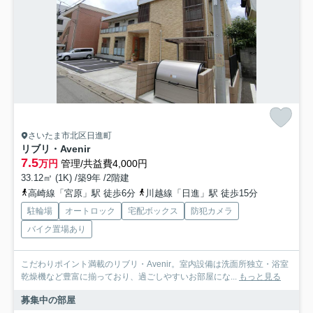
さいたま市北区日進町
リブリ・Avenir
7.5
万円
管理/共益費4,000円
33.12㎡ (1K) /築9年 /2階建
高崎線「宮原」駅 徒歩6分
川越線「日進」駅 徒歩15分
駐輪場
オートロック
宅配ボックス
防犯カメラ
バイク置場あり
こだわりポイント満載のリブリ・Avenir。室内設備は洗面所独立・浴室
乾燥機など豊富に揃っており、過ごしやすいお部屋にな...
もっと見る
募集中の部屋