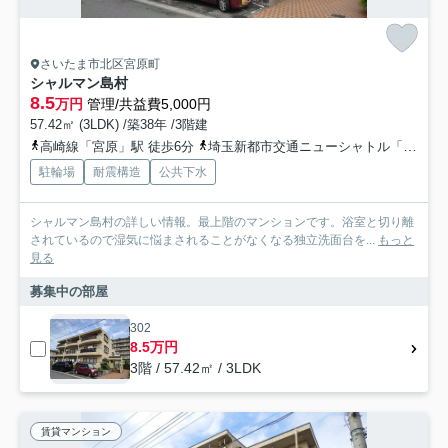
さいたま市北区宮原町
シャルマン島村
8.5
万円
管理/共益費5,000円
57.42㎡ (3LDK) /築38年 /3階建
高崎線「宮原」駅 徒歩6分
埼玉新都市交通ニューシャトル「加茂宮」駅 徒歩10分
駐輪場
耐震構造
公共下水
シャルマン島村の詳しい情報。最上階のマンションです。浴室と切り離
されているので湿気に悩まされることがなくなる独立洗面台を...
もっと
見る
募集中の部屋
302
8.5万円
3階 / 57.42㎡ / 3LDK
賃貸マンション