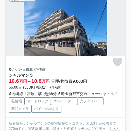
さいたま市北区宮原町
シャルマン５
10.6
10.8
万円～
万円
管理/共益費9,000円
66.00㎡ (3LDK) /築31年 /7階建
高崎線「宮原」駅 徒歩5分
埼玉新都市交通ニューシャトル「加茂宮」駅 徒歩10分
駐輪場
オートロック
エレベーター
光ファイバー
防犯カメラ
バイク置場あり
新着情報：シャルマン５の空室情報ならコチラ。宮原3丁目公園まで
275mです。室内設備は追い焚き・対面式キッチンなどが揃っ...
もっと