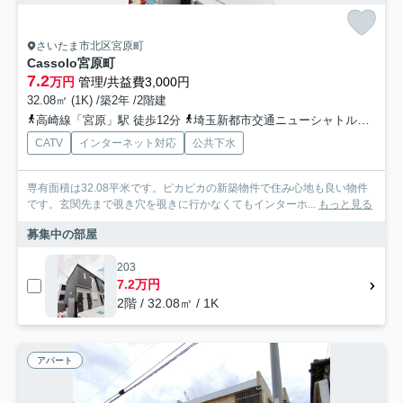
さいたま市北区宮原町
Cassolo宮原町
7.2
万円
管理/共益費3,000円
32.08㎡ (1K) /築2年 /2階建
高崎線「宮原」駅 徒歩12分
埼玉新都市交通ニューシャトル「今羽」駅 徒歩19分
CATV
インターネット対応
公共下水
専有面積は32.08平米です。ピカピカの新築物件で住み心地も良い物件
です。玄関先まで覗き穴を覗きに行かなくてもインターホ...
もっと見る
募集中の部屋
203
7.2万円
2階 / 32.08㎡ / 1K
アパート