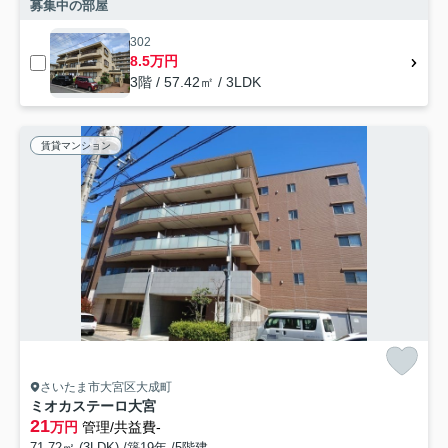
募集中の部屋
302
8.5万円
3階 / 57.42㎡ / 3LDK
賃貸マンション
さいたま市大宮区大成町
ミオカステーロ大宮
21
万円
管理/共益費-
71.72㎡ (3LDK) /築19年 /5階建