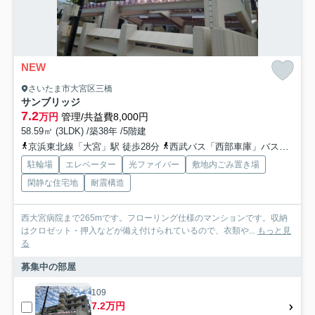
NEW
さいたま市大宮区三橋
サンブリッジ
7.2
万円
管理/共益費8,000円
58.59㎡ (3LDK) /築38年 /5階建
京浜東北線「大宮」駅 徒歩28分
西武バス「西部車庫」バス停下車 徒歩3分
駐輪場
エレベーター
光ファイバー
敷地内ごみ置き場
閑静な住宅地
耐震構造
西大宮病院まで265mです。フローリング仕様のマンションです。収納
はクロゼット・押入などが備え付けられているので、衣類や...
もっと見
る
募集中の部屋
109
7.2万円