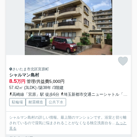
さいたま市北区宮原町
シャルマン島村
8.5
万円
管理/共益費5,000円
57.42㎡ (3LDK) /築38年 /3階建
高崎線「宮原」駅 徒歩6分
埼玉新都市交通ニューシャトル「加茂宮」駅 徒歩10分
駐輪場
耐震構造
公共下水
シャルマン島村の詳しい情報。最上階のマンションです。浴室と切り離
されているので湿気に悩まされることがなくなる独立洗面台を...
もっと
見る