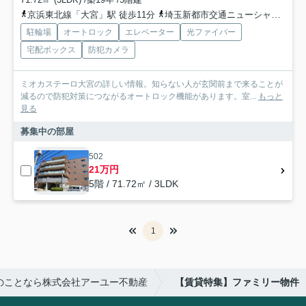
京浜東北線「大宮」駅 徒歩11分
埼玉新都市交通ニューシャトル「鉄道博物館（大成）」駅 徒歩21分
駐輪場
オートロック
エレベーター
光ファイバー
宅配ボックス
防犯カメラ
ミオカステーロ大宮の詳しい情報。知らない人が玄関前まで来ることが
減るので防犯対策につながるオートロック機能があります。室...
もっと
見る
募集中の部屋
502
21万円
5階 / 71.72㎡ / 3LDK
1
のことなら株式会社アーユー不動産
【賃貸特集】ファミリー物件