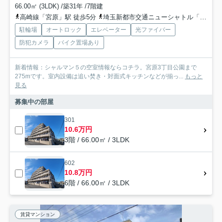
66.00㎡ (3LDK) /築31年 /7階建
高崎線「宮原」駅 徒歩5分
埼玉新都市交通ニューシャトル「加茂宮」駅 徒歩10分
駐輪場
オートロック
エレベーター
光ファイバー
防犯カメラ
バイク置場あり
新着情報：シャルマン５の空室情報ならコチラ。宮原3丁目公園まで
275mです。室内設備は追い焚き・対面式キッチンなどが揃っ...
もっと
見る
募集中の部屋
301
10.6万円
3階 / 66.00㎡ / 3LDK
602
10.8万円
6階 / 66.00㎡ / 3LDK
賃貸マンション