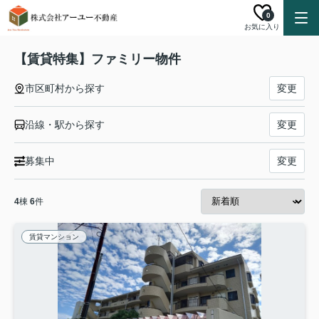
0
お気に入り
【賃貸特集】ファミリー物件
市区町村から探す
変更
沿線・駅から探す
変更
募集中
変更
4
棟
6
件
賃貸マンション