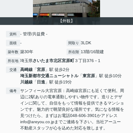
【外観】
- 管理/共益費 -
賃料
-
3LDK
面積
間取り
築30年
13階/16階建
築年数
所在階
埼玉県
さいたま市北区
宮原町
３丁目376－1
所在地
高崎線
「
宮原
」駅 徒歩2分
交通
埼玉新都市交通ニューシャトル
「
東宮原
」駅 徒歩10分
川越線
「
日進
」駅 徒歩19分
サンフィール大宮宮原：高崎線宮原にも近くて便利。周
備考
辺に2駅ありの電車通勤しやすい物件です。造りとデザ
インに関して、自信をもって情報を提供できるマンショ
ンです。魅力的で眺望良好な場所です。気になる情報を
見つけたら、まずはお電話048-606-3901かアドレス
info@areyou.co.jpまでご連絡を下さい。当社アーユー
不動産スタッフが心を込めた対応を致します。