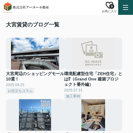
0
お気に入り
大宮賃貸のブログ一覧
大宮周辺のショッピングモール
環境配慮型住宅「ZEH住宅」と
10選！
は⁉（Grand One 建築プロジ
ェクト番外編）
2025.09.25
2025.07.31
お役立ちコラム
施工事例