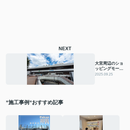
NEXT
大宮周辺のショ
ッピングモール
10選！
2025.09.25
”施工事例”おすすめ記事