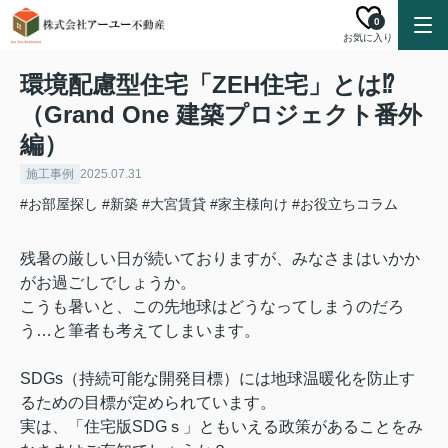
0
お気に入り
環境配慮型住宅「ZEH住宅」とは⁉
（Grand One 建築プロジェクト番外
編）
施工事例
2025.07.31
#お部屋探し
#新築
#大宮賃貸
#家主様向け
#お役立ちコラム
残暑の厳しい日が続いておりますが、みなさまはいかか
がお過ごしでしょうか。
こうも暑いと、この先地球はどうなってしまうのだろ
う…と筆者も考えてしまいます。
SDGs（持続可能な開発目標）には地球温暖化を防止す
るための目標が定められています。
実は、「住宅版SDGｓ」ともいえる政策があることをみ