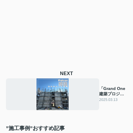
NEXT
「Grand One
建築プロジェ
クト」その３
2025.03.13
”施工事例”おすすめ記事