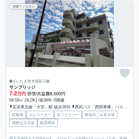
賃貸マンション
さいたま市大宮区三橋
サンブリッジ
7.2
万円
管理/共益費8,000円
58.59㎡ (3LDK) /築38年 /5階建
京浜東北線「大宮」駅 徒歩28分
西武バス「西部車庫」バス停下車 徒歩3分
駐輪場
エレベーター
光ファイバー
敷地内ごみ置き場
閑静な住宅地
耐震構造
西大宮病院まで265mです。フローリング仕様のマンションです。収納