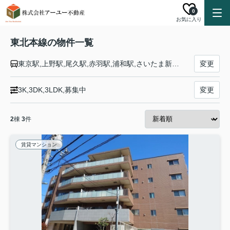
0
お気に入り
東北本線の物件一覧
東京駅,上野駅,尾久駅,赤羽駅,浦和駅,さいたま新都心駅,大宮駅,土呂駅,東大宮駅,蓮田駅,白岡駅,新白岡駅,久喜駅,東鷲宮駅,栗橋駅,古河駅,野木駅,間々田駅,小山駅,小金井駅,自治医大駅,石橋駅,雀宮駅,宇都宮駅,岡本駅,宝積寺駅,氏家駅,蒲須坂駅,片岡駅,矢板駅,野崎駅,西那須野駅,那須塩原駅,黒磯駅,高久駅,黒田原駅,豊原駅,白坂駅,新白河駅,白河駅,久田野駅,泉崎駅,矢吹駅,鏡石駅,須賀川駅,安積永盛駅,郡山駅,日和田駅,五百川駅,本宮駅,杉田駅,二本松駅,安達駅,松川駅,金谷川駅,南福島駅,福島駅,東福島駅,伊達駅,桑折駅,藤田駅,貝田駅,越河駅,白石駅,東白石駅,北白川駅,大河原駅,船岡駅,槻木駅,岩沼駅,館腰駅,名取駅,南仙台駅,太子堂駅,長町駅,仙台駅,東仙台駅,岩切駅,新利府駅,利府駅,陸前山王駅,国府多賀城駅,塩釜駅,松島駅,愛宕駅,品井沼駅,鹿島台駅,松山町駅,小牛田駅,田尻駅,瀬峰駅,梅ケ沢駅,新田駅,石越駅,油島駅,花泉駅,清水原駅,有壁駅,一ノ関駅,山ノ目駅,平泉駅,前沢駅,陸中折居駅,水沢駅,金ケ崎駅,六原駅,北上駅,村崎野駅,花巻駅,花巻空港駅,石鳥谷駅,日詰駅,紫波中央駅,古館駅,矢幅駅,岩手飯岡駅,仙北町駅,盛岡駅,八戸駅,陸奥市川駅,下田駅,向山駅,三沢駅,小川原駅,上北町駅,乙供駅,千曳駅,野辺地駅,狩場沢駅,清水川駅,小湊駅,西平内駅,浅虫温泉駅,野内駅,矢田前駅,小柳駅,東青森駅,青森駅
変更
3K,3DK,3LDK,募集中
変更
2
棟
3
件
賃貸マンション