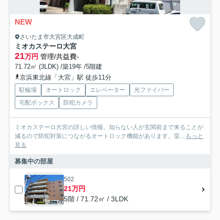
NEW
さいたま市大宮区大成町
ミオカステーロ大宮
21
万円
管理/共益費-
71.72㎡ (3LDK) /築19年 /5階建
京浜東北線「大宮」駅 徒歩11分
駐輪場
オートロック
エレベーター
光ファイバー
宅配ボックス
防犯カメラ
ミオカステーロ大宮の詳しい情報。知らない人が玄関前まで来ることが
減るので防犯対策につながるオートロック機能があります。室...
もっと
見る
募集中の部屋
502
21万円
5階 / 71.72㎡ / 3LDK