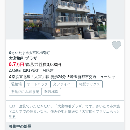
さいたま市大宮区櫛引町
大宮櫛引プラザ
6.7
万円
管理/共益費3,000円
20.59㎡ (1K) /築3年 /4階建
京浜東北線「大宮」駅 徒歩24分
埼玉新都市交通ニューシャトル「鉄道博物館（大成）」駅 徒歩15分
駐輪場
オートロック
光ファイバー
宅配ボックス
敷地内ごみ置き場
耐震構造
ぜひ一度見ていただきたい、「大宮櫛引プラザ」です。さいたま市大宮
区エリアでの住まいなら、住み心地も快適な「大宮櫛引プラザ...
もっと
見る
募集中の部屋