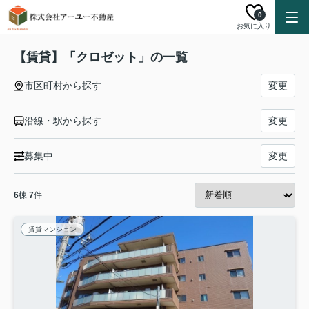
0
お気に入り
【賃貸】「クロゼット」の一覧
市区町村から探す
変更
沿線・駅から探す
変更
募集中
変更
6
棟
7
件
賃貸マンション