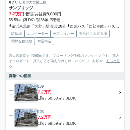
さいたま市大宮区三橋
サンブリッジ
7.2
万円
管理/共益費8,000円
58.59㎡ (3LDK) /築38年 /5階建
京浜東北線「大宮」駅 徒歩28分
西武バス「西部車庫」バス停下車 徒歩3分
駐輪場
エレベーター
光ファイバー
敷地内ごみ置き場
閑静な住宅地
耐震構造
西大宮病院まで265mです。フローリング仕様のマンションです。収納
はクロゼット・押入などが備え付けられているので、衣類や...
もっと見
る
募集中の部屋
109
7.2万円
1階 / 58.59㎡ / 3LDK
103
7.2万円
1階 / 58.59㎡ / 3LDK