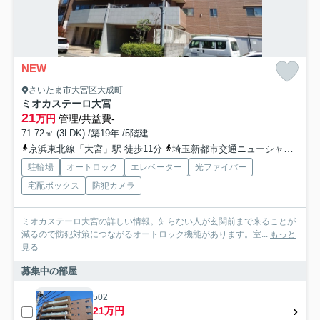
NEW
さいたま市大宮区大成町
ミオカステーロ大宮
21
万円
管理/共益費-
71.72㎡ (3LDK) /築19年 /5階建
京浜東北線「大宮」駅 徒歩11分
埼玉新都市交通ニューシャトル「鉄道博物館（大成）」駅 徒歩21分
駐輪場
オートロック
エレベーター
光ファイバー
宅配ボックス
防犯カメラ
ミオカステーロ大宮の詳しい情報。知らない人が玄関前まで来ることが
減るので防犯対策につながるオートロック機能があります。室...
もっと
見る
募集中の部屋
502
21万円