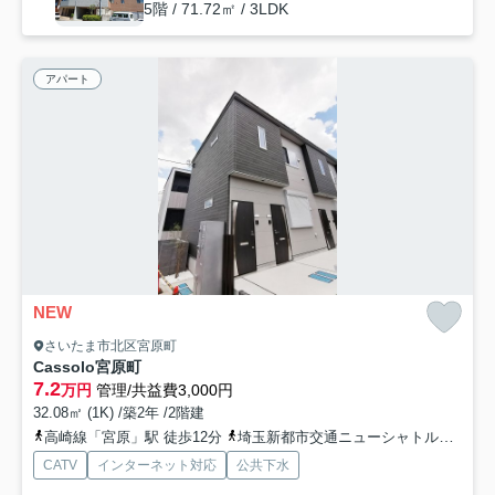
5階 / 71.72㎡ / 3LDK
アパート
NEW
さいたま市北区宮原町
Cassolo宮原町
7.2
万円
管理/共益費3,000円
32.08㎡ (1K) /築2年 /2階建
高崎線「宮原」駅 徒歩12分
埼玉新都市交通ニューシャトル「今羽」駅 徒歩19分
CATV
インターネット対応
公共下水