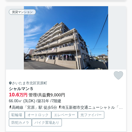
賃貸マンション
さいたま市北区宮原町
シャルマン５
10.6
万円
管理/共益費9,000円
66.00㎡ (3LDK) /築31年 /7階建
高崎線「宮原」駅 徒歩5分
埼玉新都市交通ニューシャトル「加茂宮」駅 徒歩10分
駐輪場
オートロック
エレベーター
光ファイバー
防犯カメラ
バイク置場あり