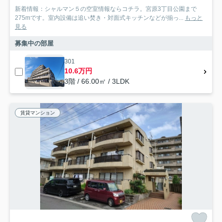
新着情報：シャルマン５の空室情報ならコチラ。宮原3丁目公園まで
275mです。室内設備は追い焚き・対面式キッチンなどが揃っ...
もっと
見る
募集中の部屋
301
10.6万円
3階 / 66.00㎡ / 3LDK
賃貸マンション