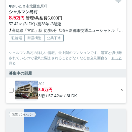
さいたま市北区宮原町
シャルマン島村
8.5
万円
管理/共益費5,000円
57.42㎡ (3LDK) /築38年 /3階建
高崎線「宮原」駅 徒歩6分
埼玉新都市交通ニューシャトル「加茂宮」駅 徒歩10分
駐輪場
耐震構造
公共下水
シャルマン島村の詳しい情報。最上階のマンションです。浴室と切り離
されているので湿気に悩まされることがなくなる独立洗面台を...
もっと
見る
募集中の部屋
302
8.5万円
3階 / 57.42㎡ / 3LDK
賃貸マンション