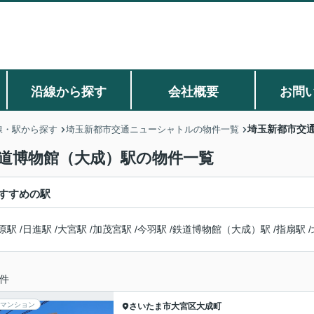
沿線から探す
会社概要
お問
埼玉新都市交
線・駅から探す
埼玉新都市交通ニューシャトルの物件一覧
鉄道博物館（大成）駅の物件一覧
すすめの駅
原駅
/
日進駅
/
大宮駅
/
加茂宮駅
/
今羽駅
/
鉄道博物館（大成）駅
/
指扇駅
/
件
マンション
さいたま市大宮区
大成町