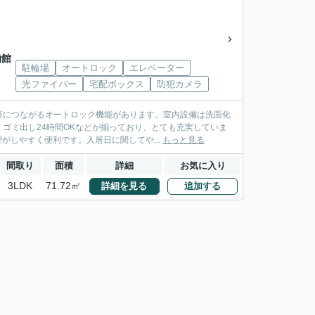
物館
駐輪場
オートロック
エレベーター
光ファイバー
宅配ボックス
防犯カメラ
策につながるオートロック機能があります。室内設備は洗面化
ゴミ出し24時間OKなどが揃っており、とても充実していま
がしやすく便利です。入居日に関してや...
もっと見る
間取り
面積
詳細
お気に入り
3LDK
71.72㎡
詳細を見る
追加する