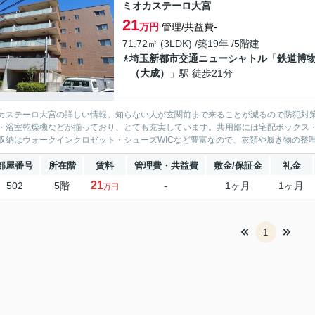
ミオカステーロ大宮
21
万円
管理/共益費-
71.72㎡ (3LDK) /築19年 /5階建
埼玉新都市交通ニューシャトル
「
鉄道博
（大成）
」駅 徒歩21分
カステーロ大宮の詳しい情報。知らない人が玄関前まで来ることが減るので防犯対
・浴室乾燥機などが揃っており、とても充実しています。共用部には宅配ボックス・
収納はウォークインクロゼット・シューズWICなど豊富なので、衣類や履き物の整理
部屋番号
所在階
賃料
管理費・共益費
敷金/保証金
礼金
21
502
5階
-
1ヶ月
1ヶ月
万円
1