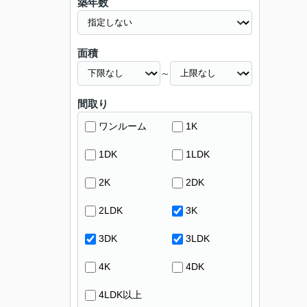
築年数
面積
～
間取り
ワンルーム
1K
1DK
1LDK
2K
2DK
2LDK
3K
3DK
3LDK
4K
4DK
4LDK以上