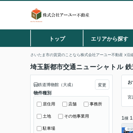
トップ
エリアから探す
さいたま市の賃貸のことなら株式会社アーユー不動産
沿
埼玉新都市交通ニューシャトル 
お
鉄道博物館（大成）
変更
物件種別
宮
居住用
店舗
事務所
土地
その他事業用
1
1
棟
駐車場
賃貸