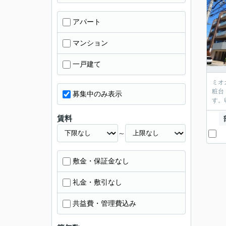
アパート
マンション
一戸建て
ミオ
粧台
募集中のみ表示
す。
賃料
～
敷金・保証金なし
礼金・敷引なし
共益費・管理費込み