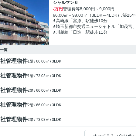
シャルマン６
-万円
管理費等
8,000円～9,000円
66.00㎡～99.00㎡（3LDK～4LDK）/築25年
高崎線「宮原」駅徒歩10分
埼玉新都市交通ニューシャトル「加茂宮」
川越線「日進」駅徒歩11分
一覧
自社管理物件
1階 / 66.00㎡ / 3LDK
自社管理物件
1階 / 73.03㎡ / 3LDK
自社管理物件
2階 / 66.00㎡ / 3LDK
自社管理物件
2階 / 66.00㎡ / 3LDK
自社管理物件
2階 / 73.03㎡ / 3LDK