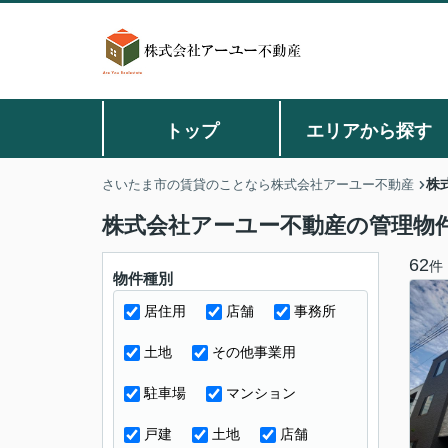
トップ
エリアから探す
株
さいたま市の賃貸のことなら株式会社アーユー不動産
株式会社アーユー不動産の管理物
62
件
物件種別
居住用
店舗
事務所
土地
その他事業用
駐車場
マンション
戸建
土地
店舗