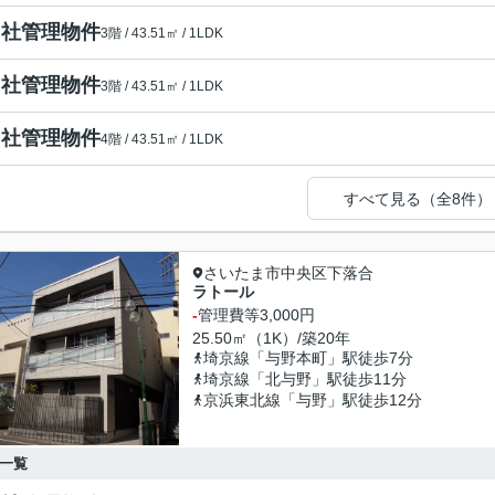
自社管理物件
3階 / 43.51㎡ / 1LDK
自社管理物件
3階 / 43.51㎡ / 1LDK
自社管理物件
4階 / 43.51㎡ / 1LDK
すべて見る（全8件）
さいたま市中央区下落合
ラトール
-
管理費等
3,000円
25.50㎡（1K）/築20年
埼京線「与野本町」駅徒歩7分
埼京線「北与野」駅徒歩11分
京浜東北線「与野」駅徒歩12分
一覧