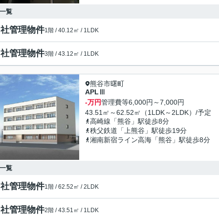
一覧
自社管理物件
1階 / 40.12㎡ / 1LDK
自社管理物件
3階 / 43.12㎡ / 1LDK
熊谷市曙町
APLⅢ
-万円
管理費等
6,000円～7,000円
43.51㎡～62.52㎡（1LDK～2LDK）/予定
高崎線「熊谷」駅徒歩8分
秩父鉄道「上熊谷」駅徒歩19分
湘南新宿ライン高海「熊谷」駅徒歩8分
一覧
自社管理物件
1階 / 62.52㎡ / 2LDK
自社管理物件
2階 / 43.51㎡ / 1LDK