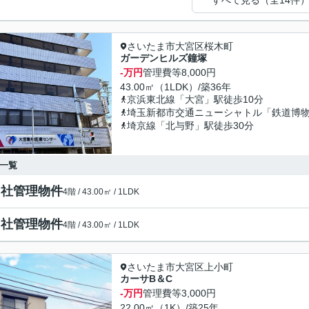
すべて見る（全14件
さいたま市大宮区桜木町
ガーデンヒルズ鐘塚
-万円
管理費等
8,000円
43.00㎡（1LDK）/築36年
京浜東北線「大宮」駅徒歩10分
埼玉新都市交通ニューシャトル「鉄道博物
埼京線「北与野」駅徒歩30分
一覧
自社管理物件
4階 / 43.00㎡ / 1LDK
自社管理物件
4階 / 43.00㎡ / 1LDK
さいたま市大宮区上小町
カーサB＆C
-万円
管理費等
3,000円
22.00㎡（1K）/築25年