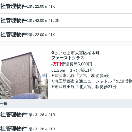
自社管理物件
1階 / 22.00㎡ / 1K
自社管理物件
1階 / 42.00㎡ / 1LDK
自社管理物件
2階 / 22.00㎡ / 1K
さいたま市大宮区桜木町
ファーストクラス
-万円
管理費等
5,000円
31.26㎡（1R）/築11年
京浜東北線「大宮」駅徒歩5分
埼玉新都市交通ニューシャトル「鉄道博物
東武野田線「北大宮」駅徒歩21分
一覧
自社管理物件
1階 / 31.26㎡ / 1R
自社管理物件
1階 / 31.26㎡ / 1R