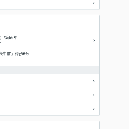
)）/築56年
分
庚申前」停歩6分