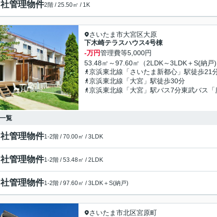
自社管理物件
2階 / 25.50㎡ / 1K
さいたま市大宮区大原
下木崎テラスハウス4号棟
-万円
管理費等
5,000円
53.48㎡～97.60㎡（2LDK～3LDK＋S(納戸
京浜東北線「さいたま新都心」駅徒歩21
京浜東北線「大宮」駅徒歩30分
京浜東北線「大宮」駅バス7分東武バス「
一覧
自社管理物件
1-2階 / 70.00㎡ / 3LDK
自社管理物件
1-2階 / 53.48㎡ / 2LDK
自社管理物件
1-2階 / 97.60㎡ / 3LDK＋S(納戸)
さいたま市北区宮原町