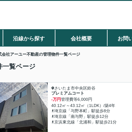
沿線から探す
会社概要
お問
式会社アーユー不動産の管理物件一覧ページ
件一覧ページ
さいたま市中央区鈴谷
プレミアムコート
-万円
管理費等
6,000円
40.12㎡～43.12㎡（1LDK）/築4年
埼京線「与野本町」駅徒歩8分
埼京線「南与野」駅徒歩12分
京浜東北線「北浦和」駅徒歩21分