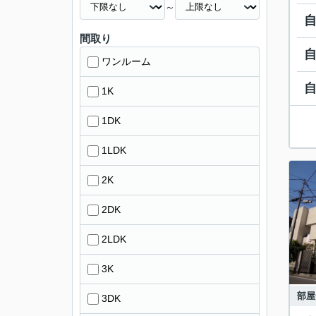
～
間取り
ワンルーム
1K
1DK
1LDK
2K
2DK
2LDK
3K
部屋
3DK