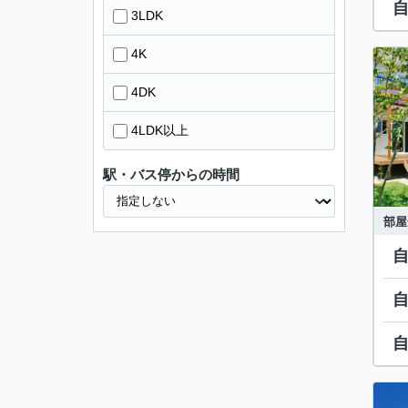
3LDK
4K
4DK
4LDK以上
駅・バス停からの時間
部屋