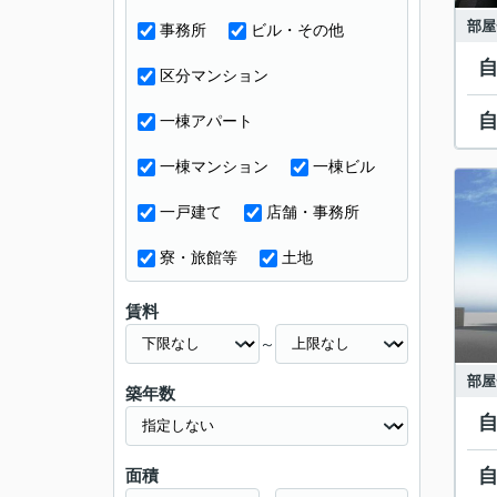
部屋
事務所
ビル・その他
区分マンション
一棟アパート
一棟マンション
一棟ビル
一戸建て
店舗・事務所
寮・旅館等
土地
賃料
～
部屋
築年数
面積