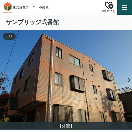
0
お気に入り
サンブリッジ弐番館
1
/
3
【外観】