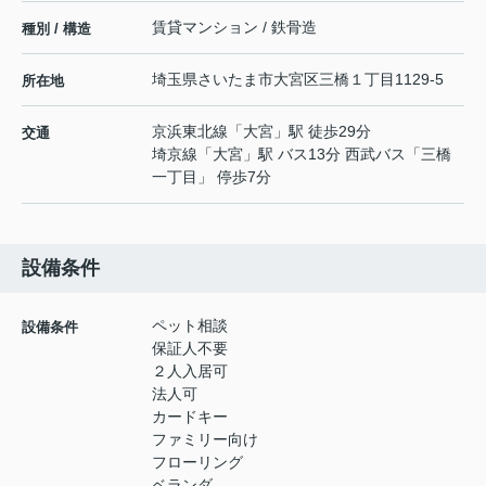
賃貸マンション / 鉄骨造
種別 / 構造
埼玉県
さいたま市大宮区
三橋
１丁目1129-5
所在地
京浜東北線
「
大宮
」駅 徒歩29分
交通
埼京線
「
大宮
」駅 バス13分 西武バス「三橋
一丁目」 停歩7分
設備条件
ペット相談
設備条件
保証人不要
２人入居可
法人可
カードキー
ファミリー向け
フローリング
ベランダ