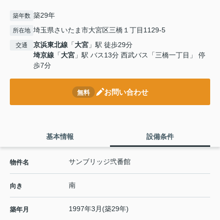
築29年
築年数
埼玉県さいたま市大宮区三橋１丁目1129-5
所在地
京浜東北線
「
大宮
」駅 徒歩29分
交通
埼京線
「
大宮
」駅 バス13分 西武バス「三橋一丁目」 停
歩7分
お問い合わせ
無料
基本情報
設備条件
サンブリッジ弐番館
物件名
南
向き
1997年3月(築29年)
築年月