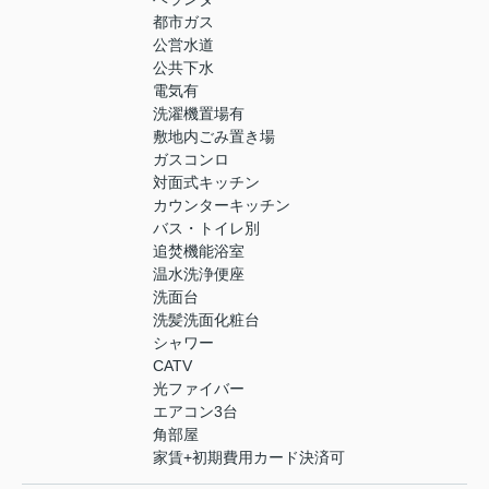
都市ガス
公営水道
公共下水
電気有
洗濯機置場有
敷地内ごみ置き場
ガスコンロ
対面式キッチン
カウンターキッチン
バス・トイレ別
追焚機能浴室
温水洗浄便座
洗面台
洗髪洗面化粧台
シャワー
CATV
光ファイバー
エアコン3台
角部屋
家賃+初期費用カード決済可