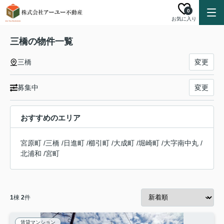
0
お気に入り
三橋の物件一覧
三橋
変更
募集中
変更
おすすめのエリア
宮原町
/
三橋
/
日進町
/
櫛引町
/
大成町
/
堀崎町
/
大字南中丸
/
北浦和
/
宮町
1
棟
2
件
賃貸マンション