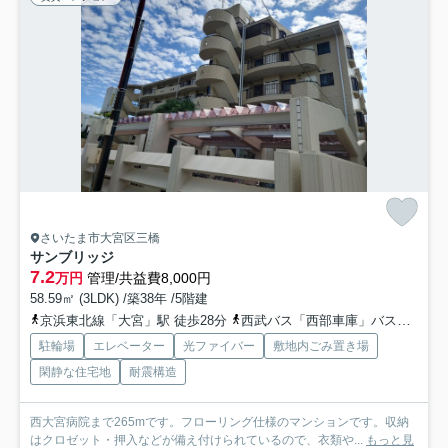
さいたま市大宮区三橋
サンブリッジ
7.2
万円
管理/共益費8,000円
58.59㎡ (3LDK) /築38年 /5階建
京浜東北線「大宮」駅 徒歩28分
西武バス「西部車庫」バス停下車 徒歩3分
駐輪場
エレベーター
光ファイバー
敷地内ごみ置き場
閑静な住宅地
耐震構造
西大宮病院まで265mです。フローリング仕様のマンションです。収納
はクロゼット・押入などが備え付けられているので、衣類や...
もっと見