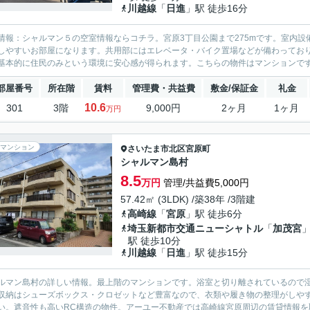
川越線
「
日進
」駅 徒歩16分
情報：シャルマン５の空室情報ならコチラ。宮原3丁目公園まで275mです。室内
しやすいお部屋になります。共用部にはエレベータ・バイク置場などが備わってお
基本的に住民のみという環境に安心感が得られます。こちらの物件はマンションです
部屋番号
所在階
賃料
管理費・共益費
敷金/保証金
礼金
10.6
301
3階
9,000円
2ヶ月
1ヶ月
万円
マンション
さいたま市北区
宮原町
シャルマン島村
8.5
万円
管理/共益費5,000円
57.42㎡ (3LDK) /築38年 /3階建
高崎線
「
宮原
」駅 徒歩6分
埼玉新都市交通ニューシャトル
「
加茂宮
駅 徒歩10分
川越線
「
日進
」駅 徒歩15分
ルマン島村の詳しい情報。最上階のマンションです。浴室と切り離されているので
収納はシューズボックス・クロゼットなど豊富なので、衣類や履き物の整理がしや
い。遮音性も高いRC構造の物件。アーユー不動産では高崎線宮原周辺の賃貸情報を取