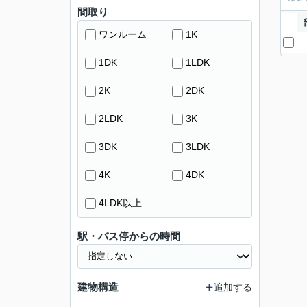
間取り
ワンルーム
1K
1DK
1LDK
2K
2DK
2LDK
3K
3DK
3LDK
4K
4DK
4LDK以上
駅・バス停からの時間
建物構造
追加する