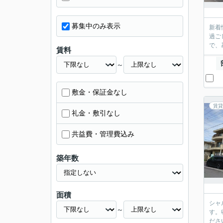
募集中のみ表示
新着
過ご
で、
賃料
～
敷金・保証金なし
賃貸
礼金・敷引なし
共益費・管理費込み
築年数
面積
シャ
～
す。
ださ