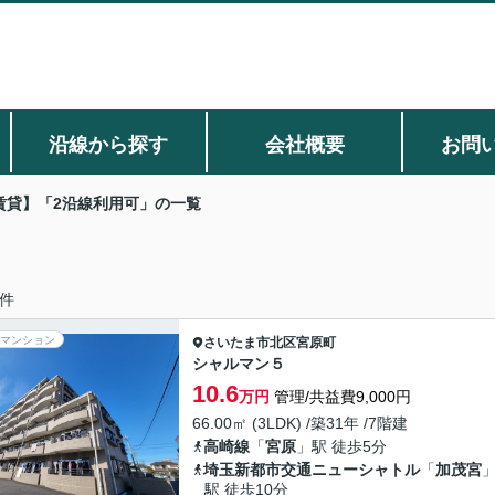
沿線から探す
会社概要
お問
賃貸】「2沿線利用可」の一覧
件
マンション
さいたま市北区
宮原町
シャルマン５
10.6
万円
管理/共益費9,000円
66.00㎡ (3LDK) /築31年 /7階建
高崎線
「
宮原
」駅 徒歩5分
埼玉新都市交通ニューシャトル
「
加茂宮
駅 徒歩10分