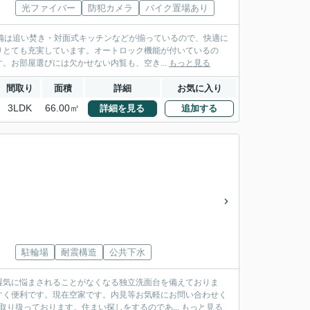
光ファイバー
防犯カメラ
バイク置場あり
設備は追い焚き・対面式キッチンなどが揃っているので、快適に
りとても充実しています。オートロック機能が付いているの
。お部屋選びには欠かせない内覧も、空き...
もっと見る
間取り
面積
詳細
お気に入り
3LDK
66.00㎡
詳細を見る
追加する
」
駐輪場
耐震構造
公共下水
湿気に悩まされることがなくなる独立洗面台を備えておりま
すく便利です。現在空家です。内見等お気軽にお問い合わせく
り扱っております。住まい探しをするのであ...
もっと見る