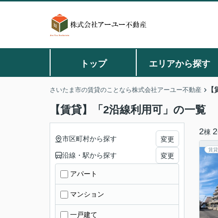
トップ
エリアから探す
【
さいたま市の賃貸のことなら株式会社アーユー不動産
【賃貸】「2沿線利用可」の一覧
2
2
棟
市区町村から探す
変更
賃貸
沿線・駅から探す
変更
アパート
マンション
一戸建て