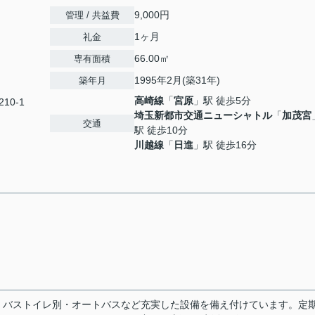
9,000円
管理 / 共益費
1ヶ月
礼金
66.00㎡
専有面積
1995年2月(築31年)
築年月
高崎線
「
宮原
」駅 徒歩5分
10-1
埼玉新都市交通ニューシャトル
「
加茂宮
交通
駅 徒歩10分
川越線
「
日進
」駅 徒歩16分
・バストイレ別・オートバスなど充実した設備を備え付けています。定