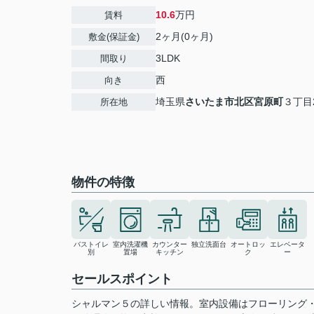
10.6
万円
賃料
2ヶ月(0ヶ月)
敷金(保証金)
3LDK
間取り
西
向き
埼玉県
さいたま市北区
宮原町
３丁目2
所在地
物件の特徴
バストイレ
室内洗濯機
カウンター
独立洗面台
オートロッ
エレベータ
別
置場
キッチン
ク
ー
セールスポイント
シャルマン５の詳しい情報。室内設備はフローリング