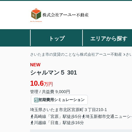
トップ
エリアから探す
さいたま市の賃貸のことなら株式会社アーユー不動産
さ
NEW
シャルマン５ 301
10.6
万円
管理 / 共益費 9,000円
初期費用シミュレーション
埼玉県
さいたま市北区
宮原町
３丁目210-1
高崎線「宮原」駅徒歩5分
埼玉新都市交通ニューシ
川越線「日進」駅徒歩16分