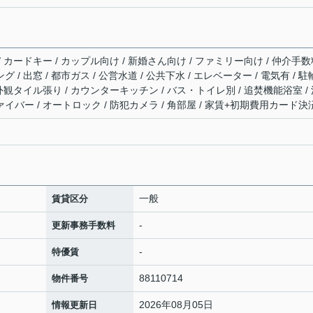
 / カードキー / カップル向け / 新婚さん向け / ファミリー向け / 仲介手
 / 出窓 / 都市ガス / 公営水道 / 公共下水 / エレベーター / 電気有 / 駐
/ 外観タイル張り / カウンターキッチン / バス・トイレ別 / 追焚機能浴室 /
ァイバー / オートロック / 防犯カメラ / 角部屋 / 家賃+初期費用カード決
一般
賃貸区分
-
更新事務手数料
-
特優賃
88110714
物件番号
2026年08月05日
情報更新日