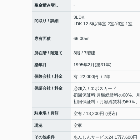
敷金積み増し
-
3LDK
間取り / 詳細
LDK 12.5帖
/
洋室 2室
/
和室 1室
66.00㎡
専有面積
3階 / 7階建
所在階 / 階建て
1995年2月(築31年)
築年月
保険会社 / 料金
有 22,000円 / 2年
保証会社 / 料金
必加入 / エポスカード
初回保証料:月額総賃料の60%、月
初回保証料：月額総賃料の60％、
駐車場 / 月額
空有 / 13,200円 (税込)
空家
現況
その他条件
あんしんサービス24:1万7,600円 