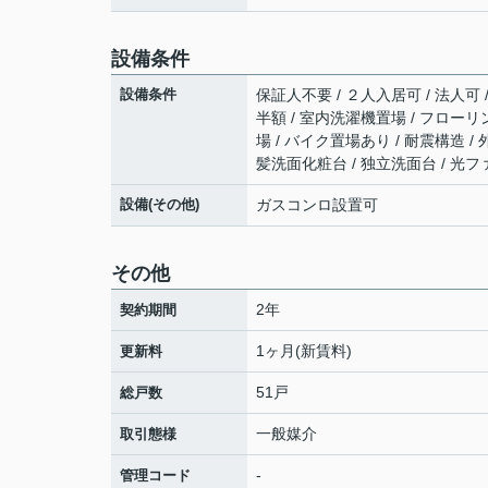
設備条件
設備条件
保証人不要 / ２人入居可 / 法人可
半額 / 室内洗濯機置場 / フローリング
場 / バイク置場あり / 耐震構造 
髪洗面化粧台 / 独立洗面台 / 光フ
設備(その他)
ガスコンロ設置可
その他
2年
契約期間
1ヶ月(新賃料)
更新料
51戸
総戸数
一般媒介
取引態様
-
管理コード