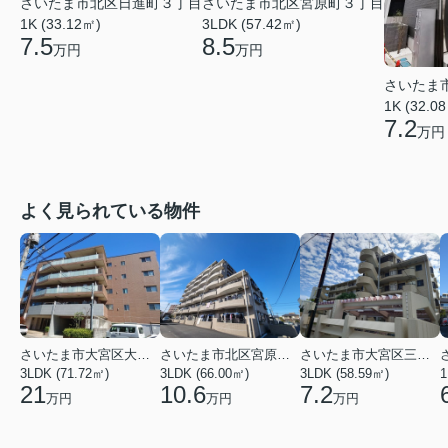
さいたま市北区日進町３丁目
さいたま市北区宮原町３丁目
1K (33.12㎡)
3LDK (57.42㎡)
7.5
8.5
万円
万円
さいたま
1K (32.0
7.2
万円
よく見られている物件
さいたま市大宮区大成町１丁目
さいたま市北区宮原町３丁目
さいたま市大宮区三橋１丁目
3LDK (71.72㎡)
3LDK (66.00㎡)
3LDK (58.59㎡)
1
21
10.6
7.2
万円
万円
万円