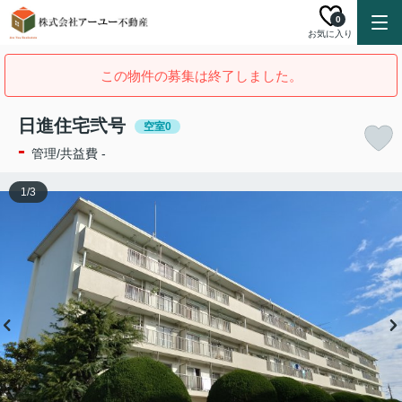
0
お気に入り
この物件の募集は終了しました。
日進住宅弐号
空室0
-
管理/共益費 -
1
/
3