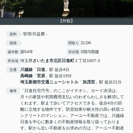
【外観】
- 管理/共益費 -
賃料
-
2LDK
面積
間取り
築54年
5階/5階建
築年数
所在階
埼玉県
さいたま市北区
日進町
２丁目1607-3
所在地
川越線
「
日進
」駅 徒歩4分
交通
高崎線
「
宮原
」駅 徒歩19分
埼玉新都市交通ニューシャトル
「
加茂宮
」駅 徒歩21分
「日進住宅弐号」のここがイチオシ。カード決済は、
備考
月々の家賃や初期費用支払いのわずらわしさを解消して
くれます。駅まで歩いてアクセスできる、徒歩4分の距
離に立地する物件です。防音効果や耐火性の高い鉄筋コ
ンクリートのマンション。アーユー不動産では、川越線
日進を中心に数多くの不動産情報を取り扱っておりま
す。駅から近い不動産をお求めの方は、アーユー不動産