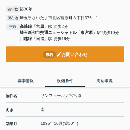
築30年
築年数
埼玉県さいたま市北区宮原町３丁目376－1
所在地
高崎線
「
宮原
」駅 徒歩2分
交通
埼玉新都市交通ニューシャトル
「
東宮原
」駅 徒歩10分
川越線
「
日進
」駅 徒歩19分
お問い合わせ
無料
基本情報
設備条件
周辺環境
サンフィール大宮宮原
物件名
南
向き
1995年10月(築30年)
築年月