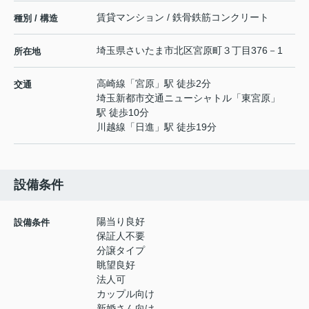
賃貸マンション / 鉄骨鉄筋コンクリート
種別 / 構造
埼玉県
さいたま市北区
宮原町
３丁目376－1
所在地
高崎線
「
宮原
」駅 徒歩2分
交通
埼玉新都市交通ニューシャトル
「
東宮原
」
駅 徒歩10分
川越線
「
日進
」駅 徒歩19分
設備条件
陽当り良好
設備条件
保証人不要
分譲タイプ
眺望良好
法人可
カップル向け
新婚さん向け