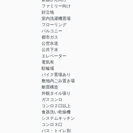
ファミリー向け
好立地
室内洗濯機置場
フローリング
バルコニー
都市ガス
公営水道
公共下水
エレベーター
電気有
駐輪場
バイク置場あり
敷地内ごみ置き場
耐震構造
外観タイル張り
ガスコンロ
コンロ２口以上
食器洗い乾燥機
システムキッチン
コンロ３口
バス・トイレ別