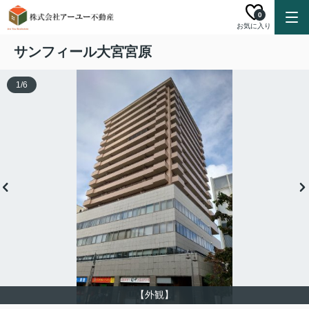
0
お気に入り
サンフィール大宮宮原
1
/
6
【外観】