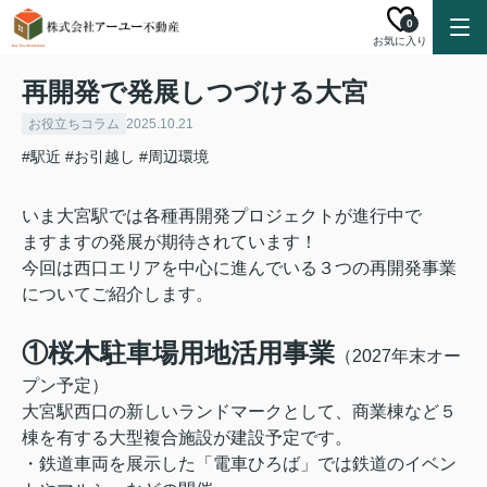
0
お気に入り
再開発で発展しつづける大宮
お役立ちコラム
2025.10.21
#駅近
#お引越し
#周辺環境
いま大宮駅では各種再開発プロジェクトが進行中で
ますますの発展が期待されています！
今回は西口エリアを中心に進んでいる３つの再開発事業
についてご紹介します。
①桜木駐車場用地活用事業
（2027年末オー
プン予定）
大宮駅西口の新しいランドマークとして、商業棟など５
棟を有する大型複合施設が建設予定です。
・鉄道車両を展示した「電車ひろば」では鉄道のイベン