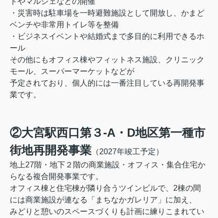
トやマルシェなどの開催
・災害時は駐車場を一時避難施設として開放し、かまど
ベンチや非常用トイレ等を整備
・ビジネスイベントや結婚式まで多目的に利用できるホ
ール
その他にもオフィス棟やフィットネス施設、クリニック
モール、スーパーマーケットなどが
予定されており、
個人的には一番注目している再開発事
業です。
②大宮駅西口第３-A・D地区第一種市
街地再開発事業
（2027年竣工予定）
地上27階・地下２階の商業施設・オフィス・集合住宅か
らなる複合開発事業です。
オフィス棟と住宅棟が隣り合うツインビルで、2棟の間
には商業施設が連なる「まちなかガレリア」に加え、
みどりと憩いのスペースづくりも計画に練りこまれてい