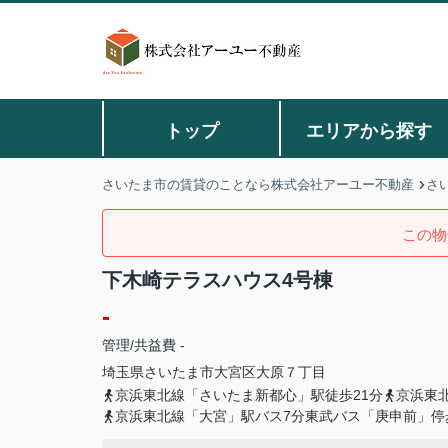
トップ
エリアから探す
さいたま市の賃貸のことなら株式会社アーユー不動産
さ
この物
下木崎テラスハウス4号棟
-
管理/共益費 -
埼玉県
さいたま市大宮区
大原
７丁目
京浜東北線「さいたま新都心」駅徒歩21分
京浜東
京浜東北線「大宮」駅バス7分東武バス「庚申前」停