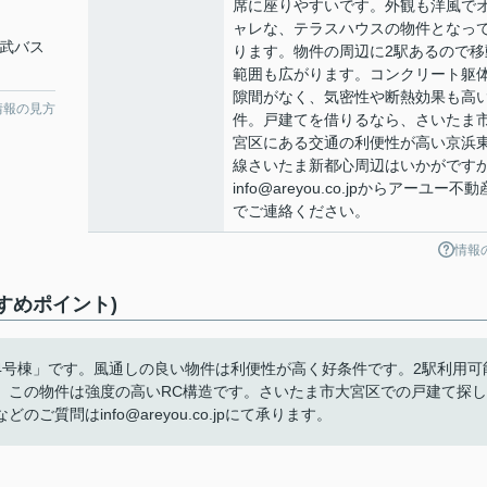
席に座りやすいです。外観も洋風で
ャレな、テラスハウスの物件となっ
東武バス
ります。物件の周辺に2駅あるので移
範囲も広がります。コンクリート躯
隙間がなく、気密性や断熱効果も高
情報の見方
件。戸建てを借りるなら、さいたま
宮区にある交通の利便性が高い京浜
線さいたま新都心周辺はいかがです
info@areyou.co.jpからアーユー不
でご連絡ください。
情報
すめポイント)
4号棟」です。風通しの良い物件は利便性が高く好条件です。2駅利用可
。この物件は強度の高いRC構造です。さいたま市大宮区での戸建て探し
質問はinfo@areyou.co.jpにて承ります。