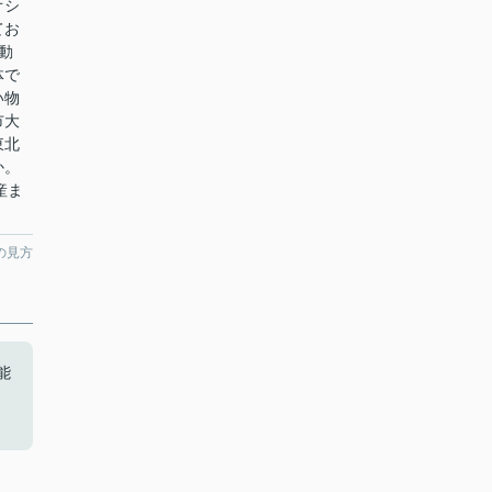
オシ
てお
動
体で
い物
市大
東北
か。
動産ま
の見方
能