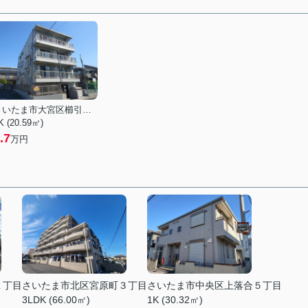
さいたま市大宮区櫛引町１丁目
K (20.59㎡)
.7
万円
１丁目
さいたま市北区宮原町３丁目
さいたま市中央区上落合５丁目
3LDK (66.00㎡)
1K (30.32㎡)