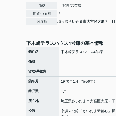
-
管理/共益費
-
価格
-/-
間取り/面積
埼玉県
さいたま市大宮区
大原
７丁目
所在地
下木崎テラスハウス4号棟の基本情報
物件名
下木崎テラスハウス4号棟
価格
-
管理/共益費
-
築年月
1970年1月（築56年）
総戸数
4戸
所在地
埼玉県
さいたま市大宮区
大原
７丁
交通
京浜東北線
「
さいたま新都心
」駅