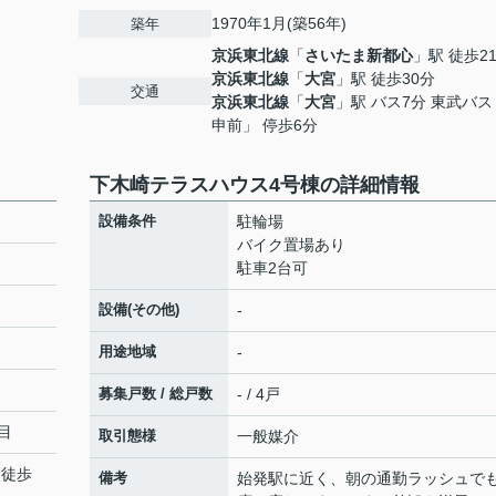
1970年1月(築56年)
築年
京浜東北線
「
さいたま新都心
」駅 徒歩2
京浜東北線
「
大宮
」駅 徒歩30分
交通
京浜東北線
「
大宮
」駅 バス7分 東武バ
申前」 停歩6分
下木崎テラスハウス4号棟の詳細情報
設備条件
駐輪場
バイク置場あり
駐車2台可
設備(その他)
-
用途地域
-
募集戸数 / 総戸数
- / 4戸
目
取引態様
一般媒介
 徒歩
備考
始発駅に近く、朝の通勤ラッシュで