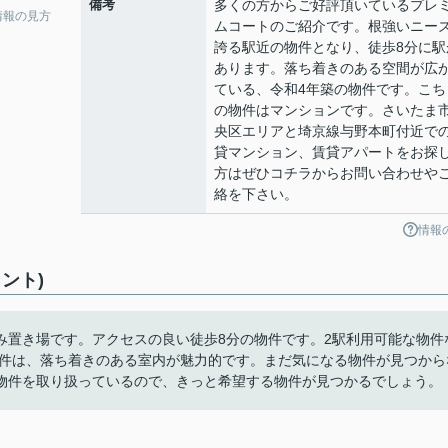
備考
多くの方からご好評頂いているプレ
情報の見方
ムコートのご紹介です。根強いニー
誇る駅近の物件となり、徒歩8分に駅
あります。落ち着きのある空間が広
ている、令和4年築の物件です。こち
の物件はマンションです。さいたま
央区エリアと埼京線与野本町付近で
貸マンション、賃貸アパートをお探
方はぜひコチラからお問い合わせや
絡を下さい。
情報
ント)
み置き場です。アクセスの良い徒歩8分の物件です。2駅利用可能な物件
物件は、落ち着きのある室内が魅力的です。まだ気になる物件が見つから
物件を取り扱っているので、きっと希望する物件が見つかるでしょう。