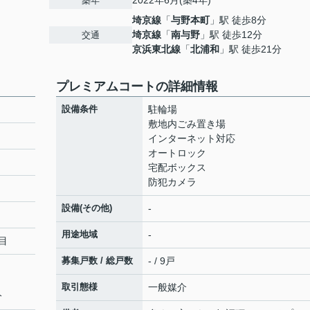
2022年6月(築4年)
築年
埼京線
「
与野本町
」駅 徒歩8分
埼京線
「
南与野
」駅 徒歩12分
交通
京浜東北線
「
北浦和
」駅 徒歩21分
プレミアムコートの詳細情報
設備条件
駐輪場
敷地内ごみ置き場
インターネット対応
オートロック
宅配ボックス
防犯カメラ
設備(その他)
-
用途地域
-
目
募集戸数 / 総戸数
- / 9戸
取引態様
一般媒介
分