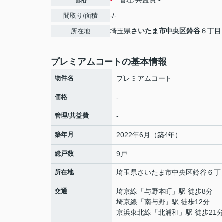
-
管理/共益費
-
価格
-/-
間取り/面積
埼玉県
さいたま市中央区
鈴谷
６丁目
所在地
プレミアムコートの基本情報
物件名
プレミアムコート
価格
-
管理/共益費
-
築年月
2022年6月（築4年）
総戸数
9戸
所在地
埼玉県
さいたま市中央区
鈴谷
６丁
交通
埼京線
「
与野本町
」駅 徒歩8分
埼京線
「
南与野
」駅 徒歩12分
京浜東北線
「
北浦和
」駅 徒歩21