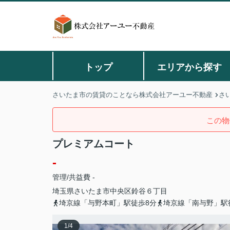
トップ
エリアから探す
さいたま市の賃貸のことなら株式会社アーユー不動産
さ
この物
プレミアムコート
-
管理/共益費 -
埼玉県
さいたま市中央区
鈴谷
６丁目
埼京線「与野本町」駅徒歩8分
埼京線「南与野」駅
1
/
4