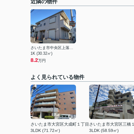
近隣の物件
さいたま市中央区上落合５丁目
1K (30.32㎡)
8.2
万円
よく見られている物件
さいたま市大宮区大成町１丁目
さいたま市大宮区三橋
3LDK (71.72㎡)
3LDK (58.59㎡)