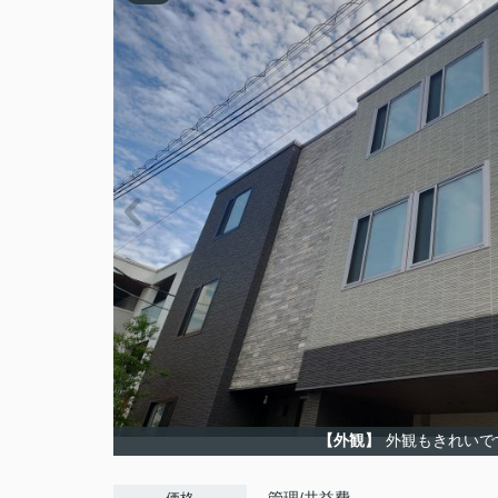
【外観】
外観もきれいで