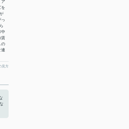
ミア
ズを
が
がっ
ら
市中
の賃
しの
ご連
の見方
な
な