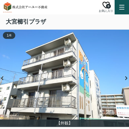
0
お気に入り
大宮櫛引プラザ
1
/
4
【外観】