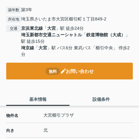
築3年
築年数
埼玉県さいたま市大宮区櫛引町１丁目849-2
所在地
京浜東北線
「
大宮
」駅 徒歩24分
交通
埼玉新都市交通ニューシャトル
「
鉄道博物館（大成）
」
駅 徒歩15分
埼京線
「
大宮
」駅 バス6分 東武バス「櫛引中央」 停歩2
分
お問い合わせ
無料
基本情報
設備条件
大宮櫛引プラザ
物件名
北
向き