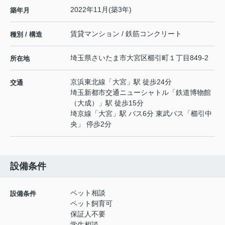
2022年11月(築3年)
築年月
賃貸マンション / 鉄筋コンクリート
種別 / 構造
埼玉県
さいたま市大宮区
櫛引町
１丁目849-2
所在地
京浜東北線
「
大宮
」駅 徒歩24分
交通
埼玉新都市交通ニューシャトル
「
鉄道博物館
（大成）
」駅 徒歩15分
埼京線
「
大宮
」駅 バス6分 東武バス「櫛引中
央」 停歩2分
設備条件
ペット相談
設備条件
ペット飼育可
保証人不要
学生相談