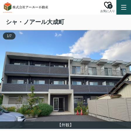
0
お気に入り
シャ・ノアール大成町
1
/
7
【外観】