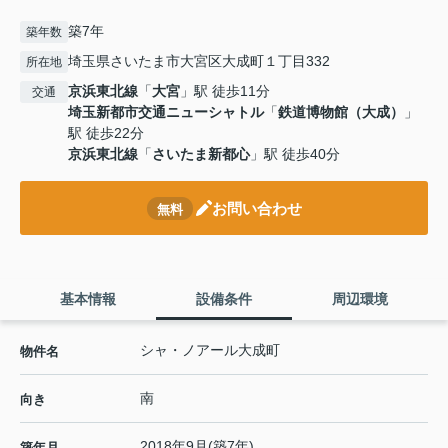
築7年
築年数
埼玉県さいたま市大宮区大成町１丁目332
所在地
京浜東北線
「
大宮
」駅 徒歩11分
交通
埼玉新都市交通ニューシャトル
「
鉄道博物館（大成）
」
駅 徒歩22分
京浜東北線
「
さいたま新都心
」駅 徒歩40分
お問い合わせ
無料
基本情報
設備条件
周辺環境
シャ・ノアール大成町
物件名
南
向き
2018年9月(築7年)
築年月