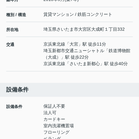
賃貸マンション / 鉄筋コンクリート
種別 / 構造
埼玉県
さいたま市大宮区
大成町
１丁目332
所在地
京浜東北線
「
大宮
」駅 徒歩11分
交通
埼玉新都市交通ニューシャトル
「
鉄道博物館
（大成）
」駅 徒歩22分
京浜東北線
「
さいたま新都心
」駅 徒歩40分
設備条件
保証人不要
設備条件
法人可
カードキー
室内洗濯機置場
フローリング
ベランダ