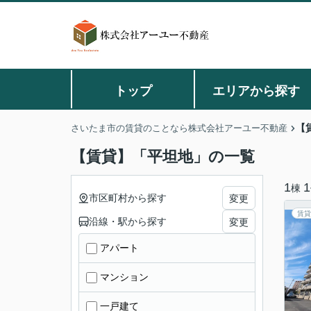
トップ
エリアから探す
【
さいたま市の賃貸のことなら株式会社アーユー不動産
【賃貸】「平坦地」の一覧
1
1
棟
市区町村から探す
変更
賃貸
沿線・駅から探す
変更
アパート
マンション
一戸建て