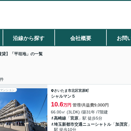
沿線から探す
会社概要
お問
賃貸】「平坦地」の一覧
件
マンション
さいたま市北区
宮原町
シャルマン５
10.6
万円
管理/共益費9,000円
66.00㎡ (3LDK) /築31年 /7階建
高崎線
「
宮原
」駅 徒歩5分
埼玉新都市交通ニューシャトル
「
加茂宮
駅 徒歩10分