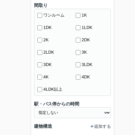
間取り
ワンルーム
1K
1DK
1LDK
2K
2DK
2LDK
3K
3DK
3LDK
4K
4DK
4LDK以上
駅・バス停からの時間
建物構造
追加する