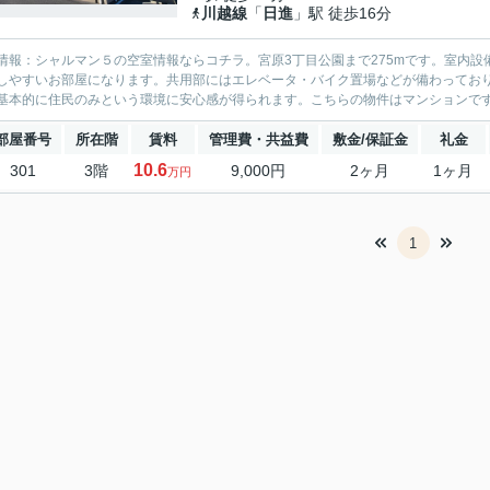
川越線
「
日進
」駅 徒歩16分
情報：シャルマン５の空室情報ならコチラ。宮原3丁目公園まで275mです。室内
しやすいお部屋になります。共用部にはエレベータ・バイク置場などが備わってお
基本的に住民のみという環境に安心感が得られます。こちらの物件はマンションです
部屋番号
所在階
賃料
管理費・共益費
敷金/保証金
礼金
10.6
301
3階
9,000円
2ヶ月
1ヶ月
万円
1