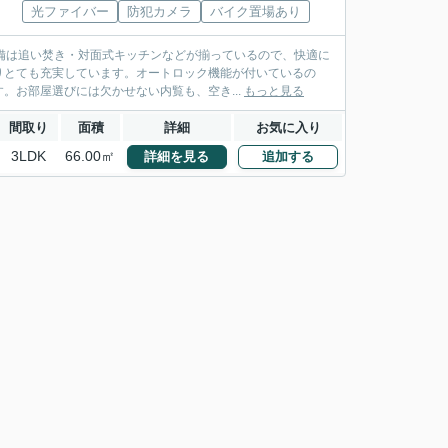
光ファイバー
防犯カメラ
バイク置場あり
設備は追い焚き・対面式キッチンなどが揃っているので、快適に
りとても充実しています。オートロック機能が付いているの
。お部屋選びには欠かせない内覧も、空き...
もっと見る
間取り
面積
詳細
お気に入り
3LDK
66.00㎡
詳細を見る
追加する