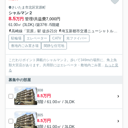
さいたま市北区宮原町
シャルマン２
8.5
万円
管理/共益費7,000円
61.00㎡ (3LDK) /築37年 /5階建
高崎線「宮原」駅 徒歩21分
埼玉新都市交通ニューシャトル「今羽」駅 徒歩19分
駐輪場
エレベーター
CATV
光ファイバー
敷地内ごみ置き場
閑静な住宅地
こだわりポイント満載のシャルマン２。歩いて349mの場所に、角上魚
類大宮店があります。共用部にはエレベータ・敷地内ごみ置...
もっと見
る
募集中の部屋
308
8.5万円
3階 / 61.00㎡ / 3LDK
305
8.5万円
3階 / 61.00㎡ / 3LDK