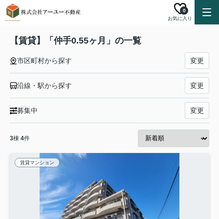
0
お気に入り
【賃貸】「仲手0.55ヶ月」の一覧
市区町村から探す
変更
沿線・駅から探す
変更
募集中
変更
3
棟
4
件
賃貸マンション