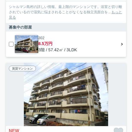
シャルマン島村の詳しい情報。最上階のマンションです。浴室と切り離
されているので湿気に悩まされることがなくなる独立洗面台を...
もっと
見る
募集中の部屋
302
8.5万円
3階 / 57.42㎡ / 3LDK
賃貸マンション
NEW