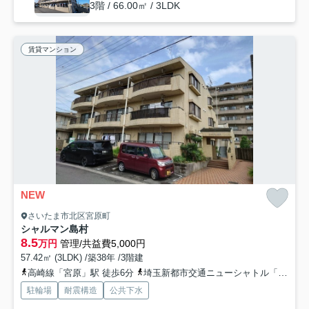
3階 / 66.00㎡ / 3LDK
賃貸マンション
NEW
さいたま市北区宮原町
シャルマン島村
8.5
万円
管理/共益費5,000円
57.42㎡ (3LDK) /築38年 /3階建
高崎線「宮原」駅 徒歩6分
埼玉新都市交通ニューシャトル「加茂宮」駅 徒歩10分
駐輪場
耐震構造
公共下水