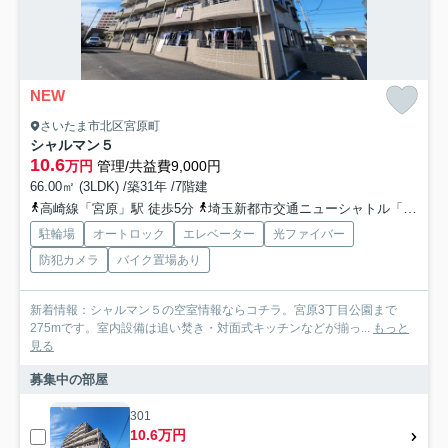
NEW
さいたま市北区宮原町
シャルマン５
10.6
万円
管理/共益費9,000円
66.00㎡ (3LDK) /築31年 /7階建
高崎線「宮原」駅 徒歩5分
埼玉新都市交通ニューシャトル「加茂宮」駅 徒歩10分
駐輪場
オートロック
エレベーター
光ファイバー
防犯カメラ
バイク置場あり
新着情報：シャルマン５の空室情報ならコチラ。宮原3丁目公園まで
275mです。室内設備は追い焚き・対面式キッチンなどが揃っ...
もっと
見る
募集中の部屋
301
10.6万円