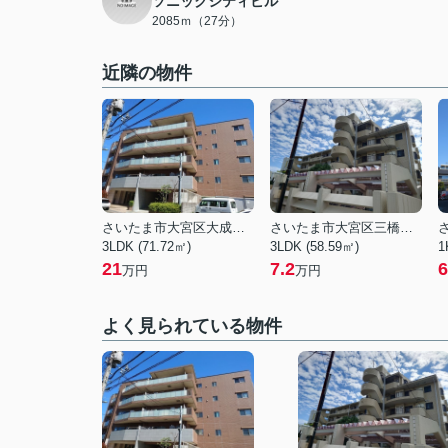
ソニックシティビル
2085ｍ（27分）
近隣の物件
さいたま市大宮区大成町１丁目
さいたま市大宮区三橋１丁目
3LDK (71.72㎡)
3LDK (58.59㎡)
1
21
7.2
6
万円
万円
よく見られている物件