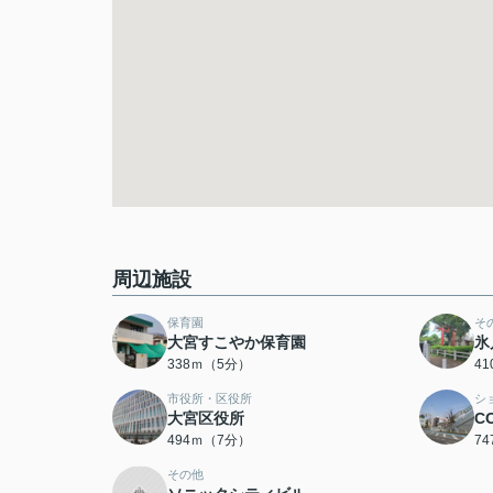
周辺施設
保育園
そ
大宮すこやか保育園
氷
338ｍ（5分）
4
市役所・区役所
シ
大宮区役所
C
494ｍ（7分）
7
その他