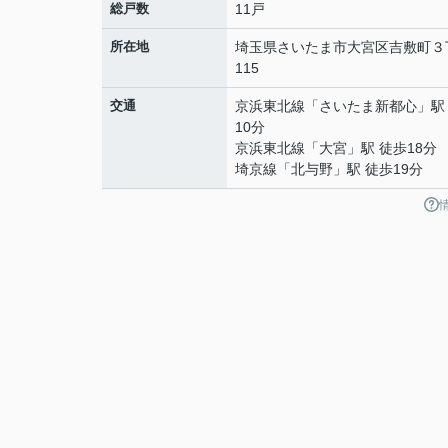
総戸数
11戸
所在地
埼玉県
さいたま市大宮区
吉敷町
３
115
交通
京浜東北線
「
さいたま新都心
」駅
10分
京浜東北線
「
大宮
」駅 徒歩18分
埼京線
「
北与野
」駅 徒歩19分