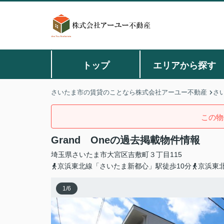
トップ
エリアから探す
さいたま市の賃貸のことなら株式会社アーユー不動産
さ
この物
Grand Oneの過去掲載物件情報
埼玉県
さいたま市大宮区
吉敷町
３丁目115
京浜東北線「さいたま新都心」駅徒歩10分
京浜東
1
/
6