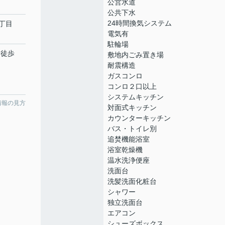
公営水道
公共下水
24時間換気システム
丁目
電気有
駐輪場
 徒歩
敷地内ごみ置き場
耐震構造
ガスコンロ
コンロ２口以上
システムキッチン
情報の見方
対面式キッチン
カウンターキッチン
バス・トイレ別
追焚機能浴室
浴室乾燥機
温水洗浄便座
洗面台
洗髪洗面化粧台
シャワー
独立洗面台
エアコン
シューズボックス