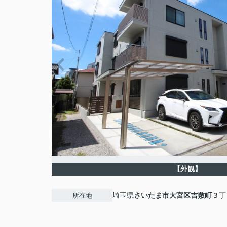
【外観】
埼玉県
さいたま市大宮区
吉敷町
３丁
所在地