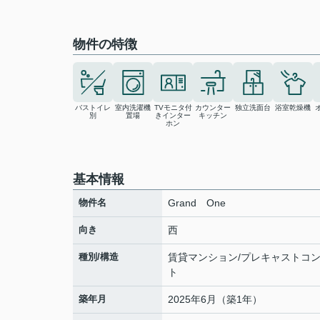
物件の特徴
バストイレ
室内洗濯機
TVモニタ付
カウンター
独立洗面台
浴室乾燥機
別
置場
きインター
キッチン
ホン
基本情報
物件名
Grand One
向き
西
種別/構造
賃貸マンション/プレキャストコ
ト
築年月
2025年6月（築1年）