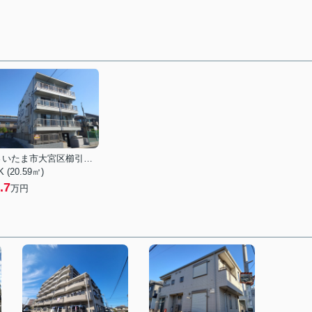
さいたま市大宮区櫛引町１丁目
K (20.59㎡)
.7
万円