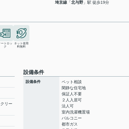
埼京線
「
北与野
」駅 徒歩19分
オートロッ
ネット使用
ク
料無料
設備条件
設備条件
ペット相談
閑静な住宅地
保証人不要
２人入居可
ンクリー
法人可
室内洗濯機置場
バルコニー
都市ガス