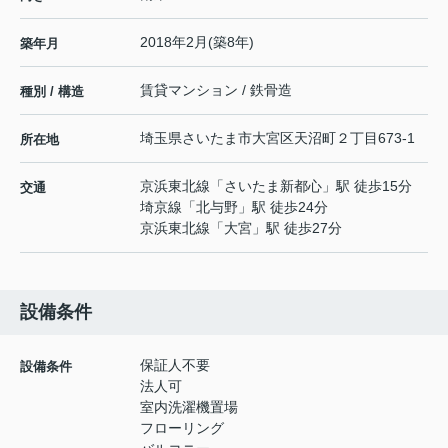
2018年2月(築8年)
築年月
賃貸マンション / 鉄骨造
種別 / 構造
埼玉県
さいたま市大宮区
天沼町
２丁目673-1
所在地
京浜東北線
「
さいたま新都心
」駅 徒歩15分
交通
埼京線
「
北与野
」駅 徒歩24分
京浜東北線
「
大宮
」駅 徒歩27分
設備条件
保証人不要
設備条件
法人可
室内洗濯機置場
フローリング