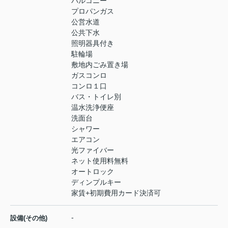
バルコニー
プロパンガス
公営水道
公共下水
照明器具付き
駐輪場
敷地内ごみ置き場
ガスコンロ
コンロ１口
バス・トイレ別
温水洗浄便座
洗面台
シャワー
エアコン
光ファイバー
ネット使用料無料
オートロック
ディンプルキー
家賃+初期費用カード決済可
-
設備(その他)