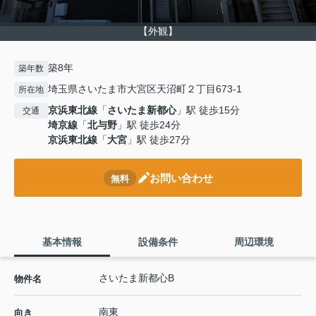
【外観】
築8年
築年数
埼玉県さいたま市大宮区天沼町２丁目673-1
所在地
京浜東北線
「
さいたま新都心
」駅 徒歩15分
交通
埼京線
「
北与野
」駅 徒歩24分
京浜東北線
「
大宮
」駅 徒歩27分
お問い合わせ
無料
基本情報
設備条件
周辺環境
さいたま新都心B
物件名
南東
向き