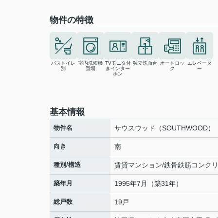
物件の特徴
バストイレ
室内洗濯機
TVモニタ付
独立洗面台
オートロッ
エレベータ
別
置場
きインター
ク
ー
ホン
基本情報
物件名
サウスウッド（SOUTHWOOD）
向き
南
種別/構造
賃貸マンション/鉄骨鉄筋コンク
築年月
1995年7月（築31年）
総戸数
19戸