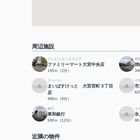
周辺施設
コンビニエンスストア
焼
ファミリーマート大宮中央店
焼
145ｍ（2分）
3
スーパー
小
まいばすけっと 大宮宮町３丁目
市
店
6
468ｍ（6分）
銀行
そ
東和銀行
氷
930ｍ（12分）
9
近隣の物件