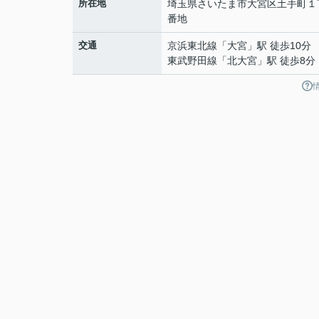
所在地
埼玉県
さいたま市大宮区
土手町
１
番地
交通
京浜東北線
「
大宮
」駅 徒歩10分
東武野田線
「
北大宮
」駅 徒歩8分