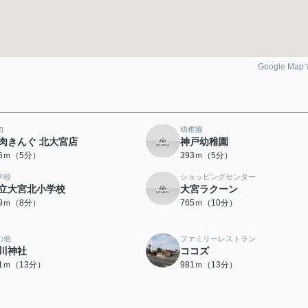
Google Ma
肉
幼稚園
肉きんぐ 北大宮店
神戸幼稚園
46ｍ（5分）
393ｍ（5分）
学校
ショッピングセンター
立大宮北小学校
大宮ラクーン
29ｍ（8分）
765ｍ（10分）
の他
ファミリーレストラン
川神社
ココズ
61ｍ（13分）
981ｍ（13分）