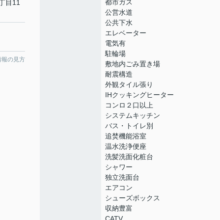
都市ガス
丁目11
公営水道
公共下水
エレベーター
電気有
駐輪場
情報の見方
敷地内ごみ置き場
耐震構造
外観タイル張り
IHクッキングヒーター
コンロ２口以上
システムキッチン
バス・トイレ別
追焚機能浴室
温水洗浄便座
洗髪洗面化粧台
シャワー
独立洗面台
エアコン
シューズボックス
収納豊富
CATV