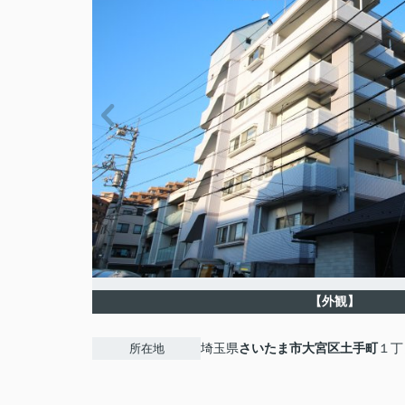
【外観】
埼玉県
さいたま市大宮区
土手町
１丁
所在地