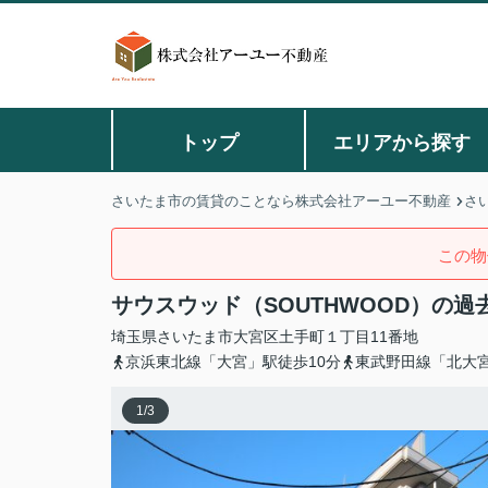
トップ
エリアから探す
さいたま市の賃貸のことなら株式会社アーユー不動産
さ
この物
サウスウッド（SOUTHWOOD）の
埼玉県
さいたま市大宮区
土手町
１丁目11番地
京浜東北線「大宮」駅徒歩10分
東武野田線「北大
1
/
3